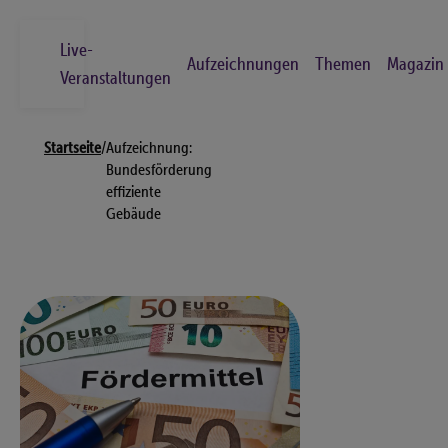
Skip
to
Live-
Aufzeichnungen
Themen
Magazin
main
Veranstaltungen
content
Breadcrumb
Suche
Startseite
/
Aufzeichnung:
Los
Bundesförderung
effiziente
Gebäude
Live-Veranstaltungen
Aufzeichnungen
Themen
Magazin
Kontakt
FAQs