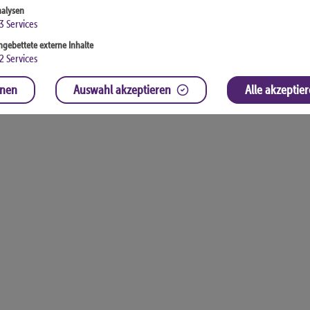
alysen
3
Services
ngebettete externe Inhalte
2
Services
hnen
Auswahl akzeptieren
Alle akzeptie