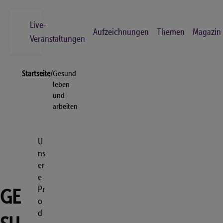
Skip
to
Live-
Aufzeichnungen
Themen
Magazin
main
Veranstaltungen
content
Breadcrumb
Suche
Startseite
/
Gesund
Los
leben
und
arbeiten
Live-Veranstaltungen
Aufzeichnungen
U
Themen
ns
er
Magazin
e
Kontakt
Pr
GE
o
FAQs
d