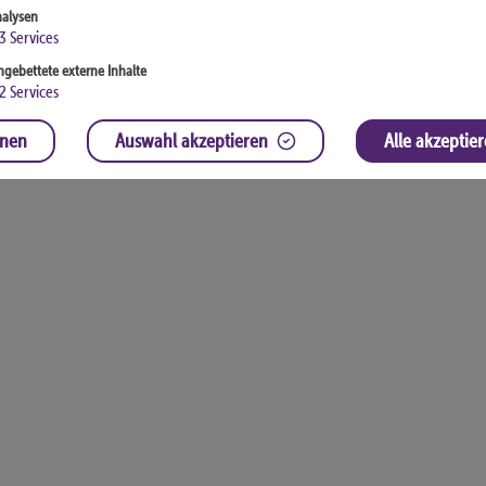
alysen
3
Services
ngebettete externe Inhalte
2
Services
hnen
Auswahl akzeptieren
Alle akzeptie