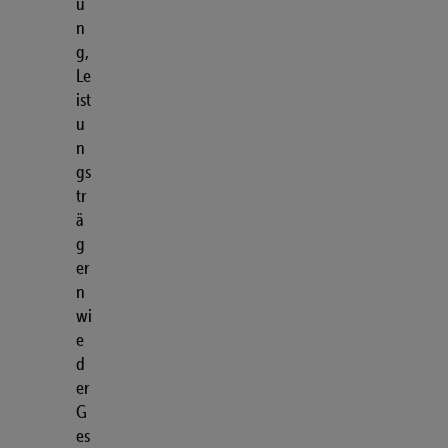
u
n
g,
Le
ist
u
n
gs
tr
ä
g
er
n
wi
e
d
er
G
es