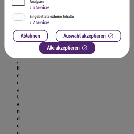
Analysen
l
↓
3
Services
a
Eingebettete externe Inhalte
n
↓
2
Services
e
n
Ablehnen
Auswahl akzeptieren
d
e
Alle akzeptieren
n
,
b
e
r
a
t
e
n
d
e
n