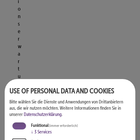
i
o
n
s
e
r
w
a
r
t
u
n
USE OF PERSONAL DATA AND COOKIES
g
e
Bitte wählen Sie die Dienste und Anwendungen von Drittanbietern
n
aus, die wir nutzen möchten.
Weitere Informationen finden Sie in
d
unserer
Datenschutzerklärung
.
e
Funktional
(immer erforderlich)
r
↓
3
Services
p