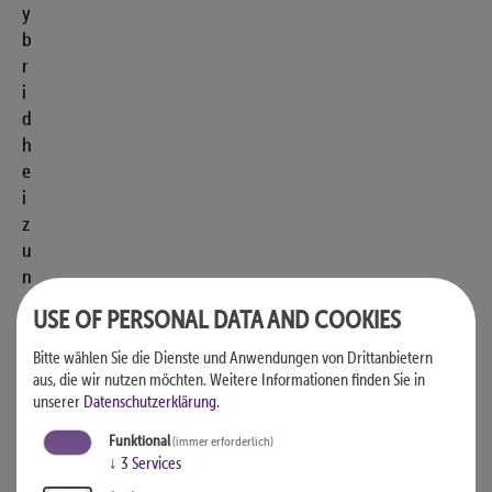
y
b
r
i
d
h
e
i
z
u
n
g
USE OF PERSONAL DATA AND COOKIES
e
n
Bitte wählen Sie die Dienste und Anwendungen von Drittanbietern
aus, die wir nutzen möchten.
Weitere Informationen finden Sie in
m
unserer
Datenschutzerklärung
.
i
t
Funktional
(immer erforderlich)
W
↓
3
Services
ä