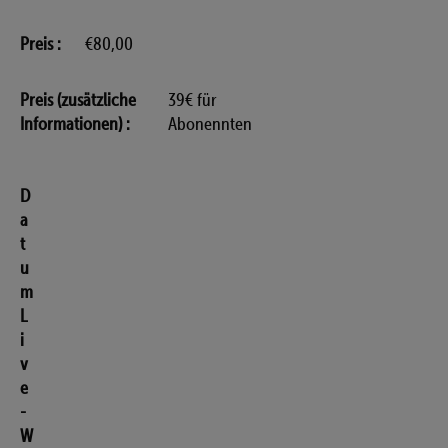
Preis
€80,00
Preis (zusätzliche
39€ für
Informationen)
Abonennten
D
a
t
u
m
L
i
v
e
-
W