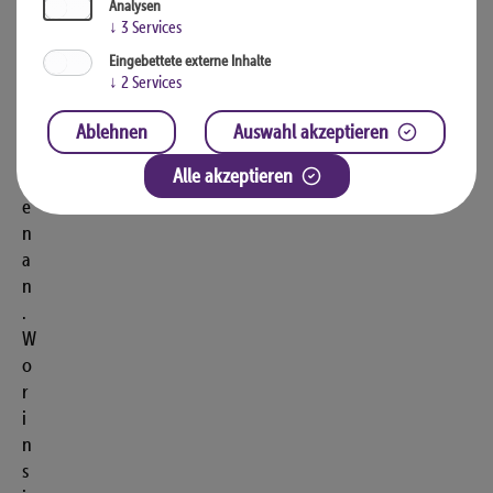
Analysen
r
↓
3
Services
m
Eingebettete externe Inhalte
e
↓
2
Services
p
u
Ablehnen
Auswahl akzeptieren
m
Alle akzeptieren
p
e
n
a
n
.
W
o
r
i
n
s