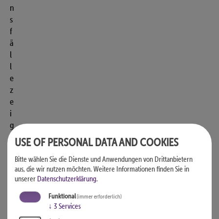
n
s
f
ä
l
l
e
z
e
i
g
e
USE OF PERSONAL DATA AND COOKIES
n
Bitte wählen Sie die Dienste und Anwendungen von Drittanbietern
a
aus, die wir nutzen möchten.
Weitere Informationen finden Sie in
l
unserer
Datenschutzerklärung
.
l
e
Funktional
(immer erforderlich)
↓
3
Services
r
d