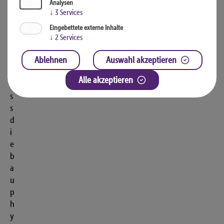
Analysen
i
↓
3
Services
n
Eingebettete externe Inhalte
g
↓
2
Services
s
,
Ablehnen
Auswahl akzeptieren
d
Alle akzeptieren
a
s
s
d
i
e
b
a
u
p
h
y