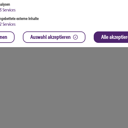
alysen
3
Services
ngebettete externe Inhalte
2
Services
hnen
Auswahl akzeptieren
Alle akzeptie