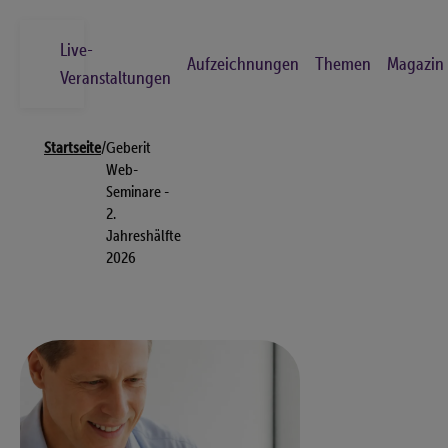
Skip
to
Live-
Aufzeichnungen
Themen
Magazin
main
Veranstaltungen
content
Breadcrumb
Suche
Startseite
/
Geberit
Los
Web-
Seminare -
2.
Live-Veranstaltungen
Jahreshälfte
2026
Aufzeichnungen
Themen
Magazin
Kontakt
FAQs