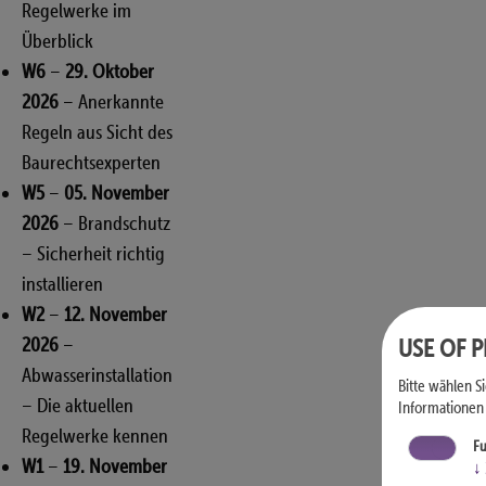
Regelwerke im
Überblick
W6
–
29. Oktober
2026
– Anerkannte
Regeln aus Sicht des
Baurechtsexperten
W5
–
05. November
2026
– Brandschutz
– Sicherheit richtig
installieren
W2
–
12. November
USE OF 
2026
–
Abwasserinstallation
Bitte wählen S
– Die aktuellen
Informationen 
Regelwerke kennen
Fu
W1
–
19. November
↓