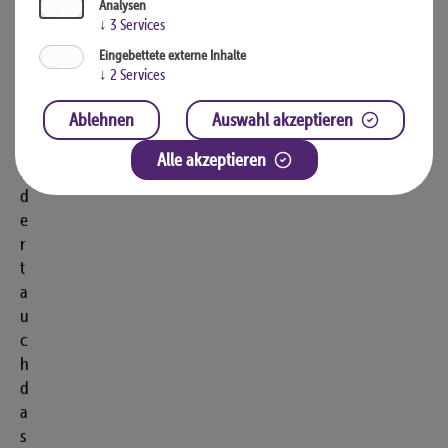
n
Analysen
↓
3
Services
,
d
Eingebettete externe Inhalte
a
↓
2
Services
s
Ablehnen
Auswahl akzeptieren
f
o
Alle akzeptieren
r
d
e
r
t
a
u
c
h
d
a
s