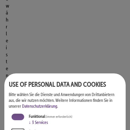
w
ä
h
r
l
e
i
s
t
e
n
z
USE OF PERSONAL DATA AND COOKIES
u
Bitte wählen Sie die Dienste und Anwendungen von Drittanbietern
k
aus, die wir nutzen möchten.
Weitere Informationen finden Sie in
ö
unserer
Datenschutzerklärung
.
n
Funktional
n
(immer erforderlich)
↓
3
Services
e