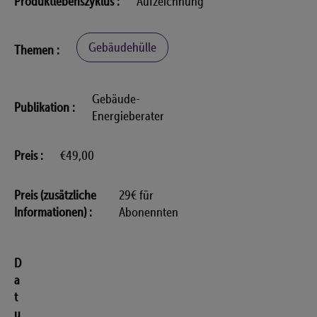
Produktlebenszyklus
Aufzeichnung
Gebäudehülle
Themen
Gebäude-
Publikation
Energieberater
Preis
€49,00
Preis (zusätzliche
29€ für
Informationen)
Abonennten
D
a
t
u