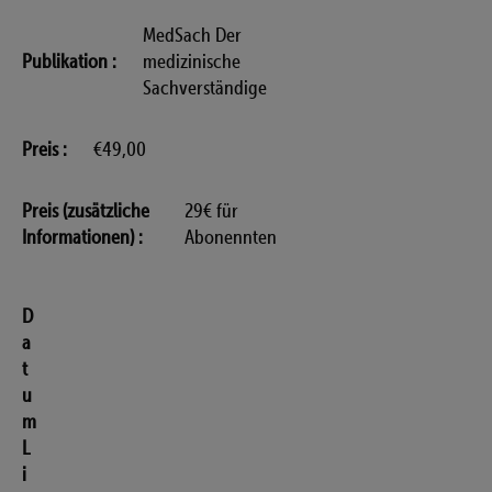
MedSach Der
Publikation
medizinische
Sachverständige
Preis
€49,00
Preis (zusätzliche
29€ für
Informationen)
Abonennten
D
a
t
u
m
L
i