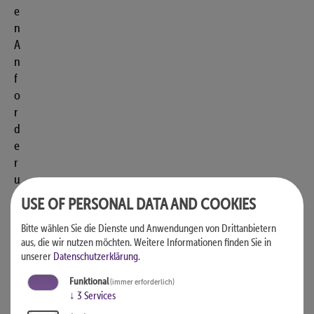
e
n
A
n
f
o
r
d
e
r
u
n
USE OF PERSONAL DATA AND COOKIES
g
Bitte wählen Sie die Dienste und Anwendungen von Drittanbietern
e
aus, die wir nutzen möchten.
Weitere Informationen finden Sie in
n
unserer
Datenschutzerklärung
.
d
e
Funktional
(immer erforderlich)
↓
3
Services
s
B