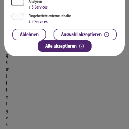
Analysen
e
↓
3
Services
t
Eingebettete externe Inhalte
ä
↓
2
Services
u
b
Ablehnen
Auswahl akzeptieren
u
Alle akzeptieren
n
g
s
m
i
t
t
e
l
g
e
s