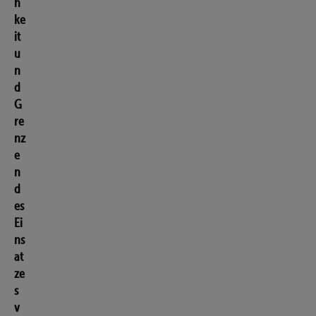
h
ke
it
u
n
d
G
re
nz
e
n
d
es
Ei
ns
at
ze
s
v