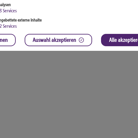
alysen
3
Services
ngebettete externe Inhalte
2
Services
hnen
Auswahl akzeptieren
Alle akzeptie