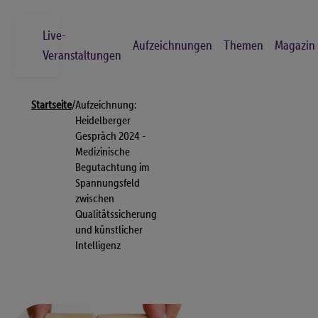
Skip
to
Live-
Aufzeichnungen
Themen
Magazin
main
Veranstaltungen
content
Breadcrumb
Suche
Startseite
/
Aufzeichnung:
Los
Heidelberger
Gespräch 2024 -
Medizinische
Live-Veranstaltungen
Begutachtung im
Spannungsfeld
Aufzeichnungen
zwischen
Themen
Qualitätssicherung
und künstlicher
Magazin
Intelligenz
Kontakt
FAQs