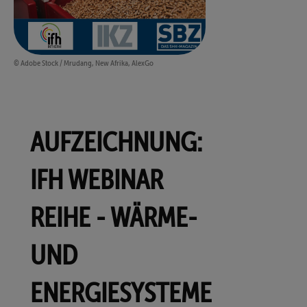
© Adobe Stock / Mrudang, New Afrika, AlexGo
AUFZEICHNUNG:
IFH WEBINAR
REIHE - WÄRME-
UND
ENERGIESYSTEME