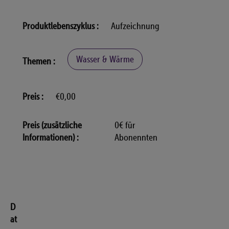
Produktlebenszyklus
Aufzeichnung
Wasser & Wärme
Themen
Preis
€0,00
Preis (zusätzliche
0€ für
Informationen)
Abonennten
D
at