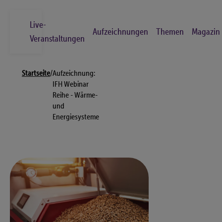
Skip
to
Live-
Aufzeichnungen
Themen
Magazin
main
Veranstaltungen
content
Breadcrumb
Suche
Startseite
/
Aufzeichnung:
Los
IFH Webinar
Reihe - Wärme-
und
Live-Veranstaltungen
Energiesysteme
Aufzeichnungen
Themen
Magazin
Kontakt
FAQs