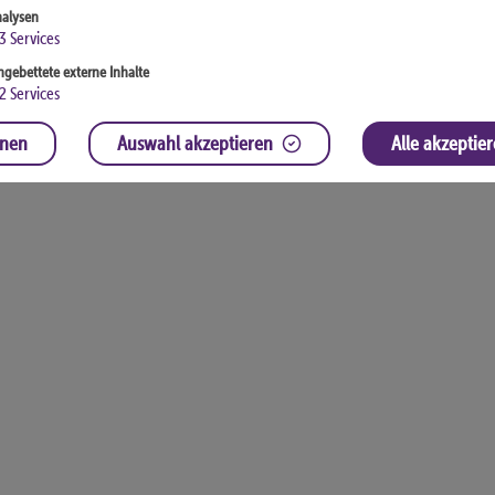
alysen
3
Services
ngebettete externe Inhalte
2
Services
hnen
Auswahl akzeptieren
Alle akzeptie