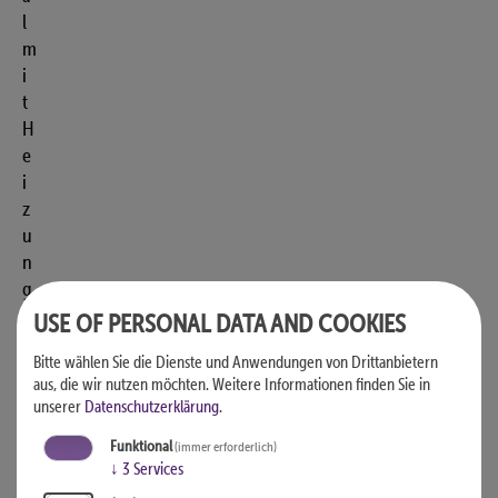
l
m
i
t
H
e
i
z
u
n
g
s
USE OF PERSONAL DATA AND COOKIES
s
Bitte wählen Sie die Dienste und Anwendungen von Drittanbietern
y
aus, die wir nutzen möchten.
Weitere Informationen finden Sie in
s
unserer
Datenschutzerklärung
.
t
Funktional
e
(immer erforderlich)
↓
3
Services
m