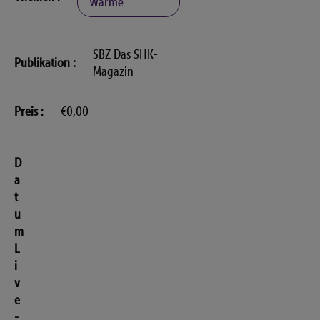
Wärme
SBZ Das SHK-
Publikation
Magazin
Preis
€0,00
D
a
t
u
m
L
i
v
e
-