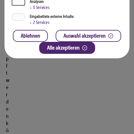
e
Analysen
↓
3
Services
n
v
Eingebettete externe Inhalte
e
↓
2
Services
r
Ablehnen
Auswahl akzeptieren
k
n
Alle akzeptieren
ü
p
f
t
w
e
r
d
e
n
k
ö