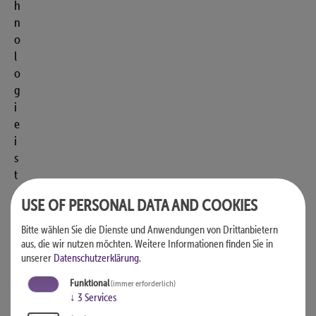
h
n
o
l
o
g
i
e
i
s
t
.
USE OF PERSONAL DATA AND COOKIES
D
i
Bitte wählen Sie die Dienste und Anwendungen von Drittanbietern
e
aus, die wir nutzen möchten.
Weitere Informationen finden Sie in
unserer
Datenschutzerklärung
.
p
o
Funktional
(immer erforderlich)
l
↓
3
Services
i