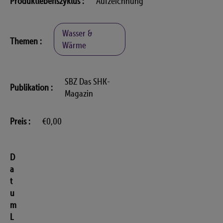
Produktlebenszyklus
Aufzeichnung
Wasser &
Themen
Wärme
SBZ Das SHK-
Publikation
Magazin
Preis
€0,00
D
a
t
u
m
L