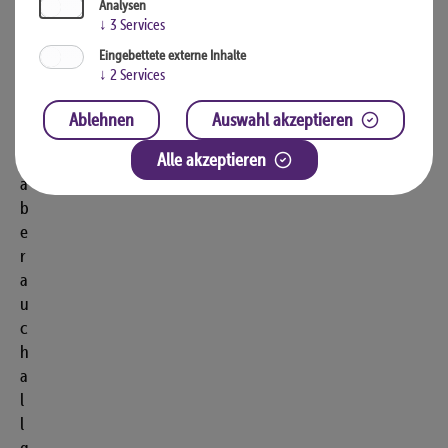
Analysen
t
↓
3
Services
i
Eingebettete externe Inhalte
s
↓
2
Services
c
h
Ablehnen
Auswahl akzeptieren
e
,
Alle akzeptieren
a
b
e
r
a
u
c
h
a
l
l
g