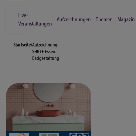
Skip
to
Live-
Aufzeichnungen
Themen
Magazin
main
Veranstaltungen
content
Breadcrumb
Suche
Startseite
/
Aufzeichnung:
Los
SHK+E Essen:
Badgestaltung
Live-Veranstaltungen
Aufzeichnungen
Themen
Magazin
Kontakt
FAQs