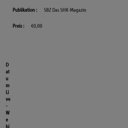
Publikation
SBZ Das SHK-Magazin
Preis
€0,00
D
at
u
m
Li
ve
-
W
e
bi