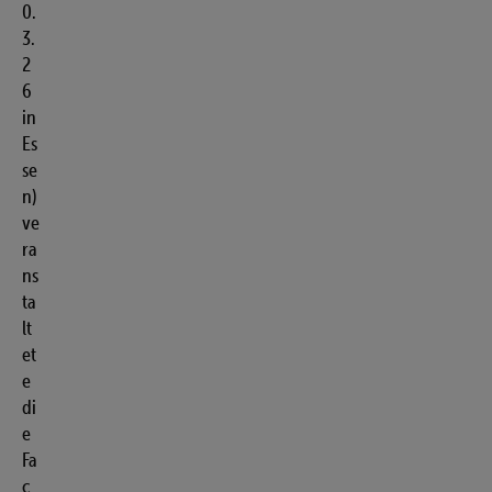
0.
3.
2
6
in
Es
se
n)
ve
ra
ns
ta
lt
et
e
di
e
Fa
c